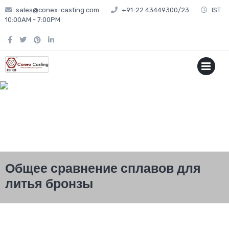
sales@conex-casting.com
+91-22 43449300/23
IST
10:00AM - 7:00PM
P
MENU
Общее сравнение сплавов для
литья бронзы