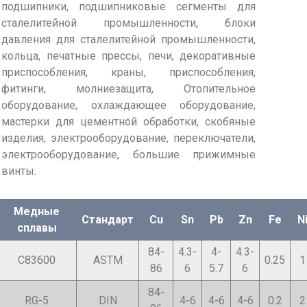
подшипники, подшипниковые сегменты для
сталелитейной промышленности, блоки
давления для сталелитейной промышленности,
кольца, печатные прессы, печи, декоративные
приспособления, краны, приспособления,
фитинги, молниезащита, Отопительное
оборудование, охлаждающее оборудование,
мастерки для цементной обработки, скобяные
изделия, электрооборудование, переключатели,
электрооборудование, большие прижимные
винты.
Медные
Стандарт
Cu
Sn
Pb
Zn
Fe
N
сплавы
84-
4.3-
4-
4.3-
C83600
ASTM
0.25
1
86
6
5.7
6
84-
RG-5
DIN
4-6
4-6
4-6
0.2
2