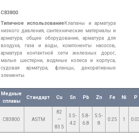
C83800
Типичное использование
Клапаны и арматура
низкого давления, сантехнические материалы и
арматура, общее оборудование, арматура для
воздуха, газа и воды, компоненты насосов,
арматура контактной сети железных дорог,
малые шестерни, водяные колеса и корпуса,
судовая арматура, фланцы, декоративные
элементы.
Медные
Стандарт
Cu
Sn
Pb
Zn
Fe
Ni
P
сплавы
82
3.5-
5.8-
5.5-
C83800
ASTM
—
0.25
1
0.0
4.2
6.8
8
83.5