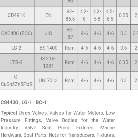
86
83-
4.2-
4.2-
4.5-
CB491K
EN
0.25
2
86.5
6
5.8
6.5
83-
CAC406 (BC6)
JIS
4-6
4-6
4-6
0.3
0.
87
LG-2
BS:1400
Rem.
4-6
4-6
4-6
0.5
2
IS:318-
LTB-2
Rem.
4-6
4-6
4-6
0.35
2
1981
G-
UNI7013
Rem.
4-6
4-6
4-6
0.3
2
CuSn5Zn5Pb5
C84400 | LG-1 | BC-1
Typical Uses
Valves, Valves for Water Meters, Low
Pressure Fittings, Valve Bodies for the Water
Industry, Valve Seat, Pump Fixtures, Marine
Hardware, Boat Parts, Nuts for Transducers, Fixtures,