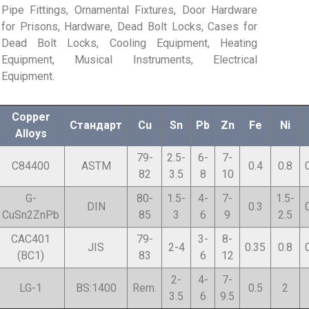
Pipe Fittings, Ornamental Fixtures, Door Hardware
for Prisons, Hardware, Dead Bolt Locks, Cases for
Dead Bolt Locks, Cooling Equipment, Heating
Equipment, Musical Instruments, Electrical
Equipment.
Copper
Стандарт
Cu
Sn
Pb
Zn
Fe
Ni
Alloys
79-
2.5-
6-
7-
C84400
ASTM
0.4
0.8
82
3.5
8
10
G-
80-
1.5-
4-
7-
1.5-
DIN
0.3
CuSn2ZnPb
85
3
6
9
2.5
CAC401
79-
3-
8-
JIS
2-4
0.35
0.8
(BC1)
83
6
12
2-
4-
7-
LG-1
BS:1400
Rem.
0.5
2
3.5
6
9.5