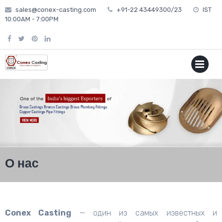
Skip
sales@conex-casting.com
+91-22 43449300/23
IST
to
10:00AM - 7:00PM
content
P
MENU
О нас
Conex Casting
— один из самых известных и