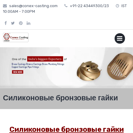
Skip
sales@conex-casting.com
+91-22 43449300/23
IST
to
10:00AM - 7:00PM
content
P
MENU
Силиконовые бронзовые гайки
Силиконовые бронзовые гайки