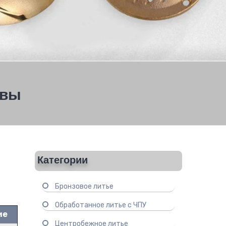
авы
Категории
Бронзовое литье
Обработанное литье с ЧПУ
ие
Центробежное литье