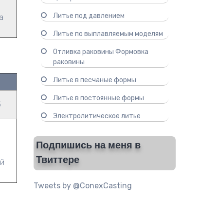
Литье под давлением
а
Литье по выплавляемым моделям
Отливка раковины Формовка
раковины
Литье в песчаные формы
Литье в постоянные формы
5
Электролитическое литье
Подпишись на меня в
Твиттере
ой
Tweets by @ConexCasting