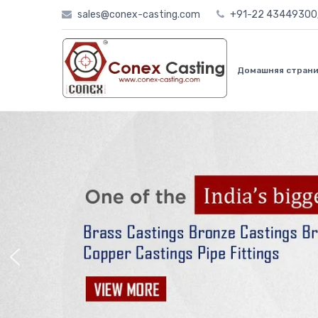
Skip
sales@conex-casting.com
+91-22 4344930
to
content
Домашняя стран