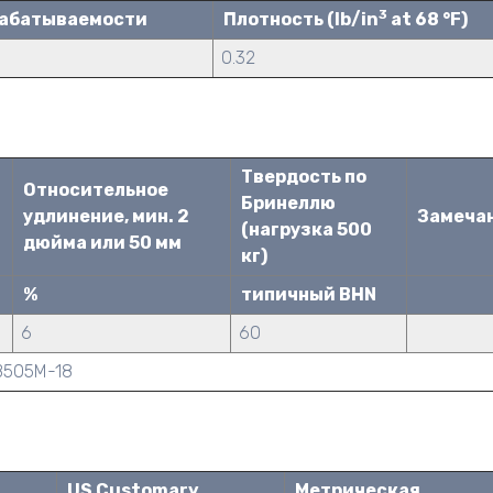
3
рабатываемости
Плотность (lb/in
at 68 °F)
0.32
Твердость по
Относительное
Бринеллю
удлинение, мин. 2
Замеча
(нагрузка 500
дюйма или 50 мм
кг)
%
типичный BHN
6
60
B505M-18
US Customary
Метрическая