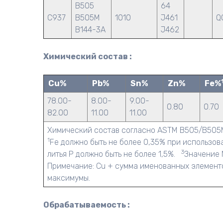
B505
64
C937
B505M
1010
J461
Q
B144-3A
J462
Химический состав :
Cu%
Pb%
Sn%
Zn%
Fe%
78.00-
8.00-
9.00-
0.80
0.70
82.00
11.00
11.00
Химический состав согласно ASTM B505/B505
1
Fe должно быть не более 0,35% при использо
3
литья P должно быть не более 1,5%.
Значение N
Примечание: Cu + сумма именованных элементо
максимумы.
Обрабатываемость :