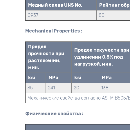
Медный сплав UNS No.
Рейтинг об
C937
80
Mechanical Properties :
Предел
Предел текучести при
прочности при
удлинении 0,5% под
растяжении,
нагрузкой, мин.
мин.
ksi
MPa
ksi
MPa
35
241
20
138
Механические свойства согласно ASTM B505/
Физические свойства :