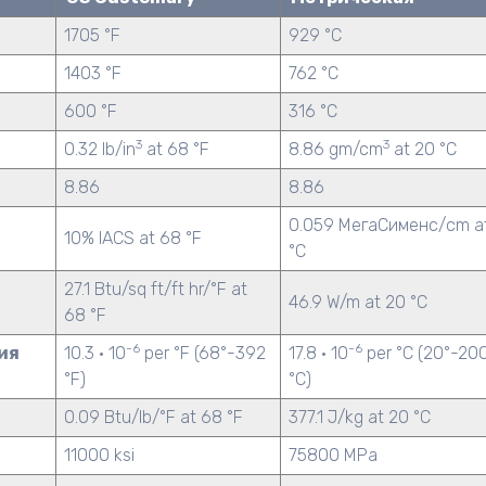
1705 °F
929 °C
1403 °F
762 °C
600 °F
316 °C
3
3
0.32 lb/in
at 68 °F
8.86 gm/cm
at 20 °C
8.86
8.86
0.059 МегаСименс/cm a
10% IACS at 68 °F
°C
27.1 Btu/sq ft/ft hr/°F at
46.9 W/m at 20 °C
68 °F
-6
-6
ия
10.3 · 10
per °F (68°-392
17.8 · 10
per °C (20°-20
°F)
°C)
0.09 Btu/lb/°F at 68 °F
377.1 J/kg at 20 °C
11000 ksi
75800 MPa