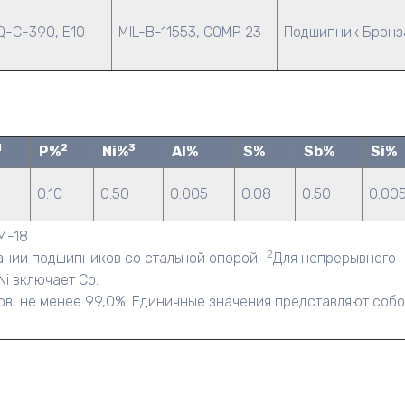
Q-C-390, E10
MIL-B-11553, COMP 23
Подшипник Бронз
1
2
3
P%
Ni%
Al%
S%
Sb%
Si%
0.10
0.50
0.005
0.08
0.50
0.00
M-18
2
вании подшипников со стальной опорой.
Для непрерывного
i включает Co.
в, не менее 99,0%. Единичные значения представляют соб