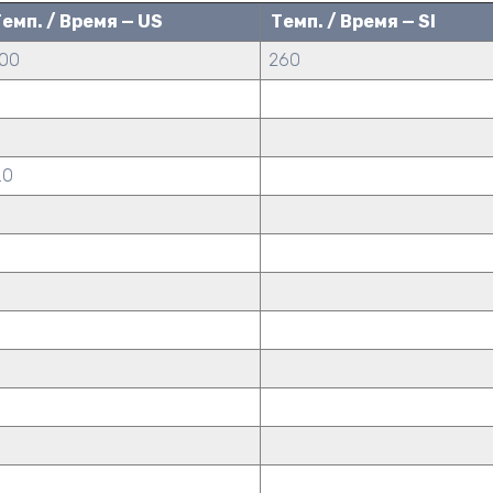
емп. / Время — US
Темп. / Время — SI
00
260
.0