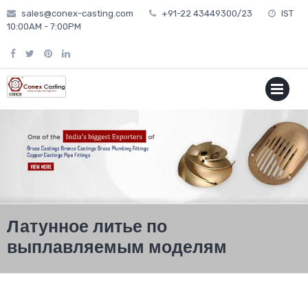
Skip
sales@conex-casting.com
+91-22 43449300/23
IST
to
10:00AM - 7:00PM
content
P
MENU
Латунное литье по
выплавляемым моделям