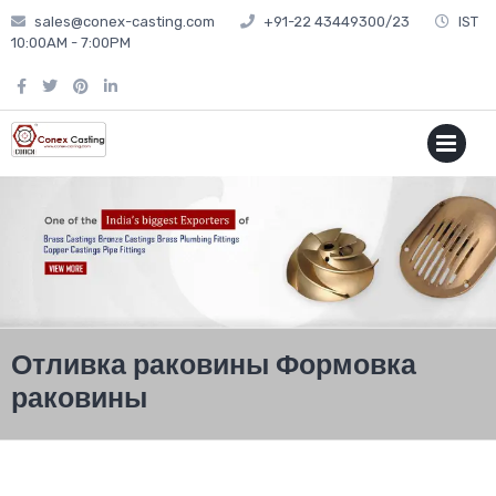
sales@conex-casting.com
+91-22 43449300/23
IST
10:00AM - 7:00PM
P
MENU
Отливка раковины Формовка
раковины