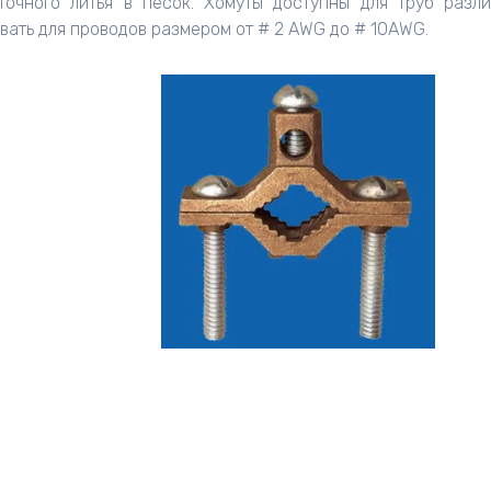
точного литья в песок. Хомуты доступны для труб разл
зовать для проводов размером от # 2 AWG до # 10AWG.