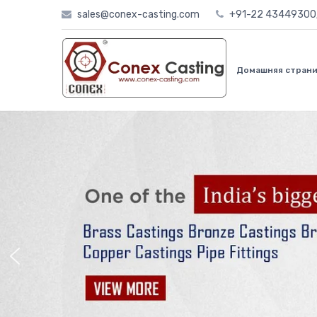
Skip
sales@conex-casting.com
+91-22 4344930
to
content
Домашняя стран