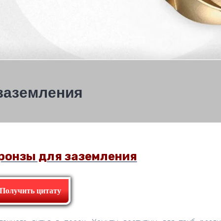
заземления
ронзы для заземления
Получить цитату