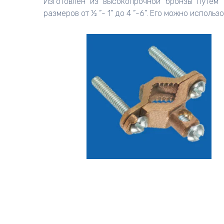
Изготовлен из высокопрочной бронзы путем 
размеров от ½ ”- 1” до 4 ”-6”. Его можно исполь