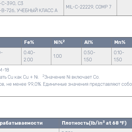
-C-390, C3
MIL-C-22229, COMP 7
-B-726, УЧЕБНЫЙ КЛАСС A
2
Fe%
Ni%
Al%
Mn%
0-
0.40-
0.50-
0.10-
1.00
0
2.00
1.50
1.50
M-18
2
ть Cu как Cu + Ni.
Значение Ni включает Co.
в, не менее 99,0%. Единичные значения представляют соб
3
брабатываемости
Плотность(lb/in
at 68 °F)