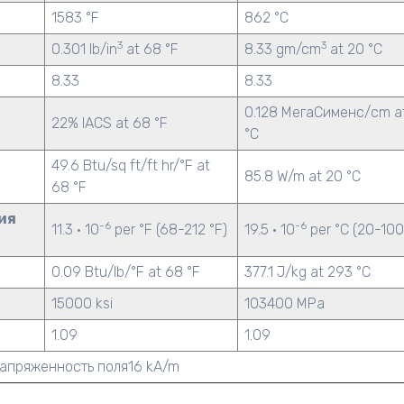
1583 °F
862 °C
3
3
0.301 lb/in
at 68 °F
8.33 gm/cm
at 20 °C
8.33
8.33
0.128 МегаСименс/cm a
22% IACS at 68 °F
°C
49.6 Btu/sq ft/ft hr/°F at
85.8 W/m at 20 °C
68 °F
ия
-6
-6
11.3 · 10
per °F (68-212 °F)
19.5 · 10
per °C (20-100
0.09 Btu/lb/°F at 68 °F
377.1 J/kg at 293 °C
15000 ksi
103400 MPa
1.09
1.09
апряженность поля16 kA/m