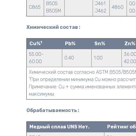
B505
J461
QQ
C865
4860
B505M
J462
QQ
Химический состав :
1
Cu%
Pb%
Sn%
Zn%
55.00-
36.0
0.40
1.00
60.00
42.0
Химический состав согласно ASTM B505/B505
1
При определении минимума Cu можно рассчита
Примечание: Cu + сумма именованных элементо
максимумы.
Обрабатываемость :
Медный сплав UNS Нет.
Рейтинг о