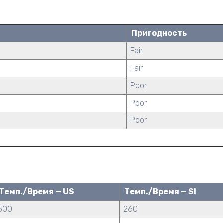
Пригодность
Fair
Fair
Poor
Poor
Poor
Темп./Время — US
Темп./Время — SI
500
260