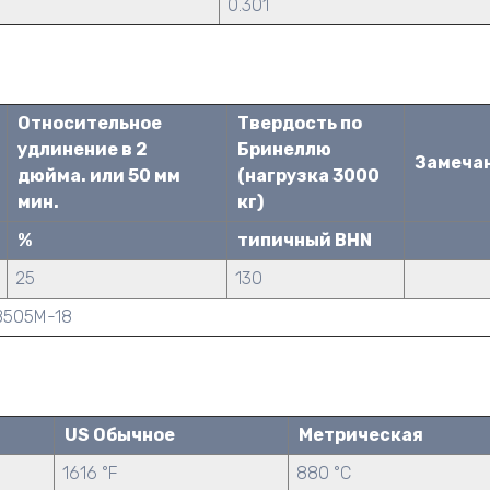
0.301
Относительное
Твердость по
удлинение в 2
Бринеллю
Замеча
дюйма. или 50 мм
(нагрузка 3000
мин.
кг)
%
типичный BHN
25
130
B505M-18
US Обычное
Метрическая
1616 °F
880 °C