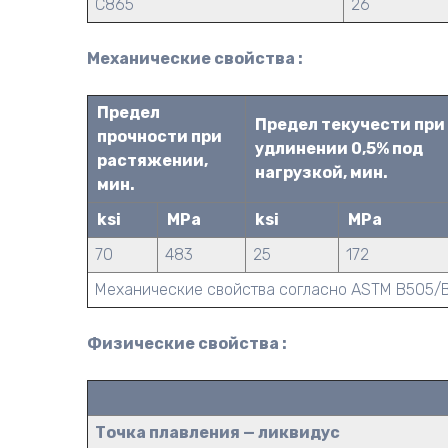
C865
26
Механические свойства :
Предел
Предел текучести при
прочности при
удлинении 0,5% под
растяжении,
нагрузкой, мин.
мин.
ksi
MPa
ksi
MPa
70
483
25
172
Механические свойства согласно ASTM B505/
Физические свойства :
Точка плавления — ликвидус