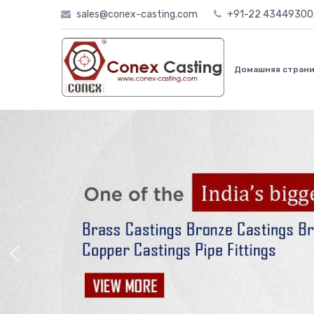
Skip
sales@conex-casting.com
+91-22 4344930
to
content
Домашняя стран