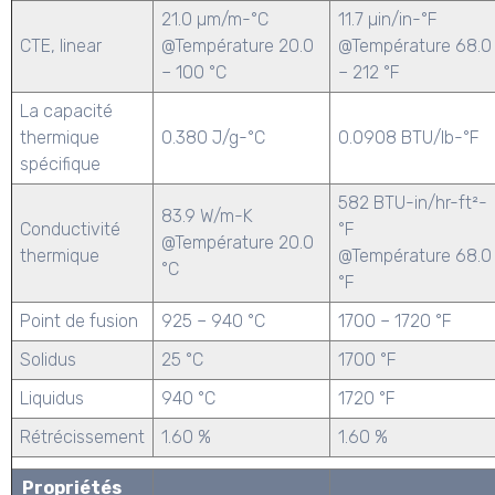
21.0 µm/m-°C
11.7 µin/in-°F
CTE, linear
@Température 20.0
@Température 68.0
– 100 °C
– 212 °F
La capacité
thermique
0.380 J/g-°C
0.0908 BTU/lb-°F
spécifique
582 BTU-in/hr-ft²-
83.9 W/m-K
Conductivité
°F
@Température 20.0
thermique
@Température 68.0
°C
°F
Point de fusion
925 – 940 °C
1700 – 1720 °F
Solidus
25 °C
1700 °F
Liquidus
940 °C
1720 °F
Rétrécissement
1.60 %
1.60 %
Propriétés