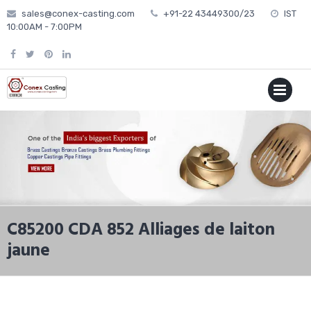
Skip
sales@conex-casting.com
+91-22 43449300/23
IST
to
10:00AM - 7:00PM
content
P
MENU
C85200 CDA 852 Alliages de laiton
jaune