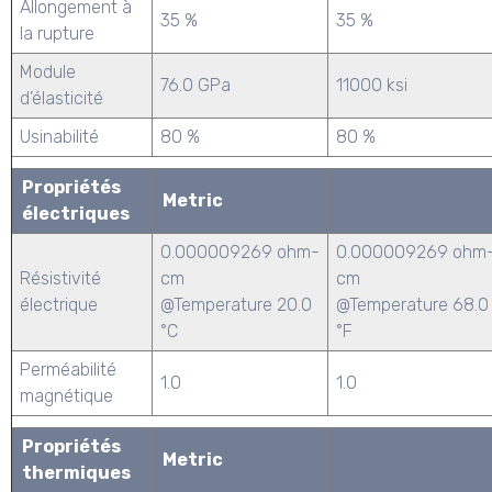
Allongement à
35 %
35 %
la rupture
Module
76.0 GPa
11000 ksi
d’élasticité
Usinabilité
80 %
80 %
Propriétés
Metric
électriques
0.000009269 ohm-
0.000009269 ohm
Résistivité
cm
cm
électrique
@Temperature 20.0
@Temperature 68.0
°C
°F
Perméabilité
1.0
1.0
magnétique
Propriétés
Metric
thermiques