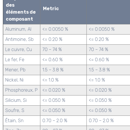
des
Metric
éléments de
composant
Aluminum, Al
<= 0.0050 %
<= 0.0050 %
Antimoine, Sb
<= 0.20 %
<= 0.20 %
Le cuivre, Cu
70 – 74 %
70 – 74 %
Le fer, Fe
<= 0.60 %
<= 0.60 %
Mener, Pb
1.5 – 3.8 %
1.5 – 3.8 %
Nickel, Ni
<= 1.0 %
<= 1.0 %
Phosphoreux, P
<= 0.020 %
<= 0.020 %
Silicium, Si
<= 0.050 %
<= 0.050 %
Soufre, S
<= 0.050 %
<= 0.050 %
Étain, Sn
0.70 – 2.0 %
0.70 – 2.0 %