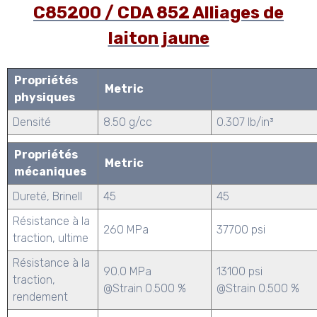
C85200 / CDA 852 Alliages de
laiton jaune
Propriétés
Metric
physiques
Densité
8.50 g/cc
0.307 lb/in³
Propriétés
Metric
mécaniques
Dureté, Brinell
45
45
Résistance à la
260 MPa
37700 psi
traction, ultime
Résistance à la
90.0 MPa
13100 psi
traction,
@Strain 0.500 %
@Strain 0.500 %
rendement