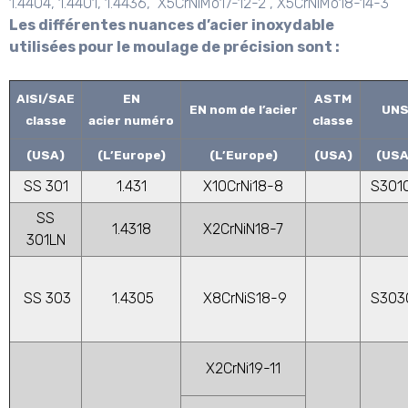
1.4404, 1.4401, 1.4436, X5CrNiMo17-12-2 , X5CrNiMo18-14-3
Les différentes nuances d’acier inoxydable
utilisées pour le moulage de précision sont :
AISI/SAE
EN
ASTM
EN nom de l’acier
UN
classe
acier numéro
classe
(USA)
(L’Europe)
(L’Europe)
(USA)
(USA
SS 301
1.431
X10CrNi18-8
S301
SS
1.4318
X2CrNiN18-7
301LN
SS 303
1.4305
X8CrNiS18-9
S303
X2CrNi19-11