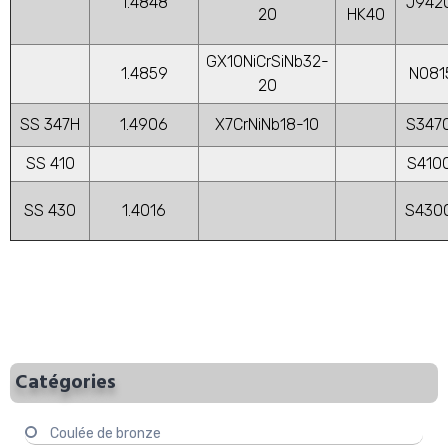
1.4848
J942
20
HK40
GX10NiCrSiNb32-
1.4859
N081
20
SS 347H
1.4906
X7CrNiNb18-10
S347
SS 410
S410
SS 430
1.4016
S430
Catégories
Coulée de bronze