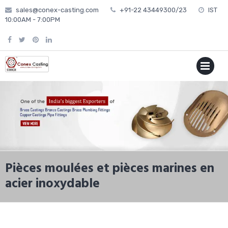
Skip
sales@conex-casting.com
+91-22 43449300/23
IST
to
10:00AM - 7:00PM
content
P
MENU
Pièces moulées et pièces marines en
acier inoxydable