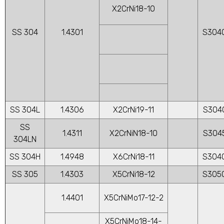
X2CrNi18-10
SS 304
1.4301
S304
SS 304L
1.4306
X2CrNi19-11
S304
SS
1.4311
X2CrNiN18-10
S304
304LN
SS 304H
1.4948
X6CrNi18-11
S304
SS 305
1.4303
X5CrNi18-12
S305
1.4401
X5CrNiMo17-12-2
X5CrNiMo18-14-