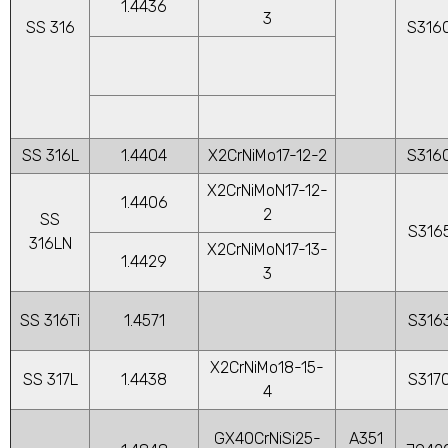
1.4436
3
SS 316
S316
SS 316L
1.4404
X2CrNiMo17-12-2
S316
X2CrNiMoN17-12-
1.4406
2
SS
S316
316LN
X2CrNiMoN17-13-
1.4429
3
SS 316Ti
1.4571
S316
X2CrNiMo18-15-
SS 317L
1.4438
S317
4
GX40CrNiSi25-
A351