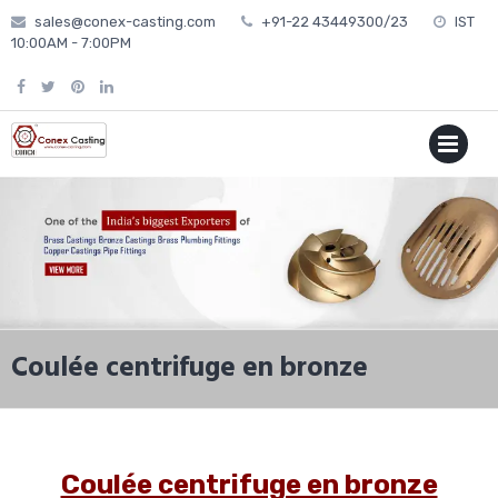
Skip
sales@conex-casting.com
+91-22 43449300/23
IST
to
10:00AM - 7:00PM
content
P
MENU
Coulée centrifuge en bronze
Coulée centrifuge en bronze