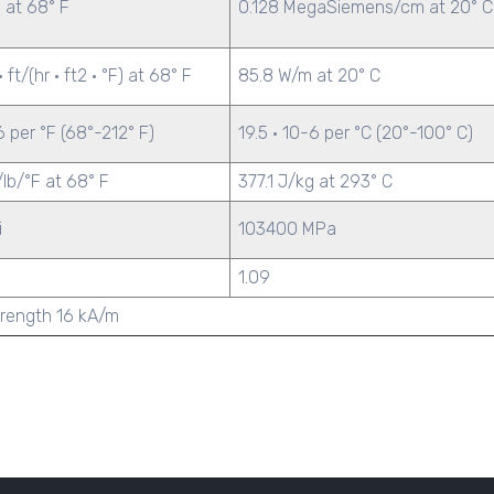
 at 68° F
0.128 MegaSiemens/cm at 20° C
 ft/(hr · ft2 · °F) at 68° F
85.8 W/m at 20° C
-6 per °F (68°-212° F)
19.5 · 10-6 per °C (20°-100° C)
lb/°F at 68° F
377.1 J/kg at 293° C
i
103400 MPa
1.09
trength 16 kA/m