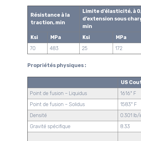
Limite d’élasticité, à 
Résistance à la
d’extension sous char
traction, min
min
Ksi
MPa
Ksi
MPa
70
483
25
172
Propriétés physiques :
US Cou
Point de fusion – Liquidus
1616° F
Point de fusion – Solidus
1583° F
Densité
0.301 lb/
Gravité spécifique
8.33