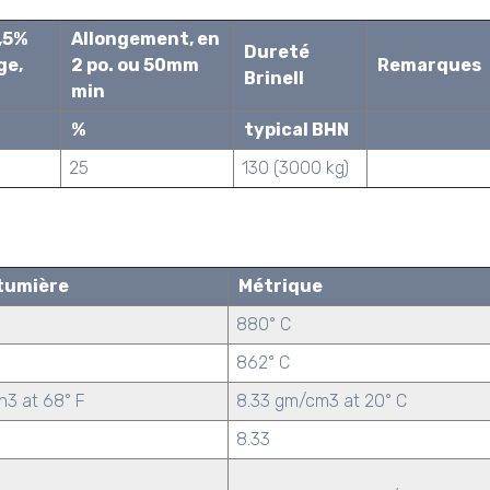
0,5%
Allongement, en
Dureté
ge,
2 po. ou 50mm
Remarques
Brinell
min
%
typical BHN
25
130 (3000 kg)
tumière
Métrique
880° C
862° C
in3 at 68° F
8.33 gm/cm3 at 20° C
8.33