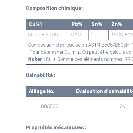
Composition chimique :
Cu%1
Pb%
Sn%
Zn%
55.00 – 60.00
0.40
1.00
36.00 – 4
Composition chimique selon ASTM B505/B505M-
1
Pour déterminer Cu min., Cu peut être calculé c
Noter :
Cu + Somme des éléments nommés, 99,0% 
Usinabilité :
Alliage No.
Évaluation d’usinabilit
C86500
26
Propriétés mécaniques :