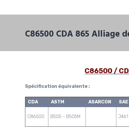
C86500 CDA 865 Alliage d
C86500 / CDA
Spécification équivalente :
CDA
ASTM
ASARCON
SAE
C86500
B505 – B505M
J461