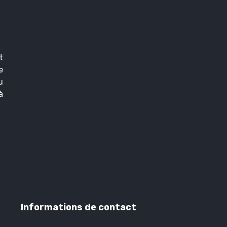
t
e
u
à
Informations de contact