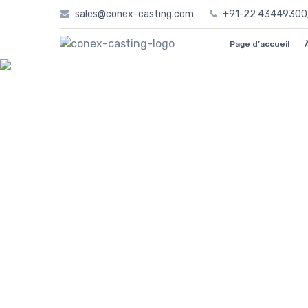
Skip
sales@conex-casting.com
+91-22 4344930
to
content
Page d’accueil