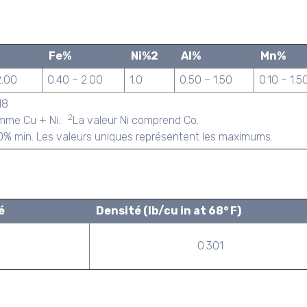
Fe%
Ni%2
Al%
Mn%
2.00
0.40 – 2.00
1.0
0.50 – 1.50
0.10 – 1.5
18
2
omme Cu + Ni.
La valeur Ni comprend Co.
min. Les valeurs uniques représentent les maximums.
é
Densité (lb/cu in at 68° F)
0.301