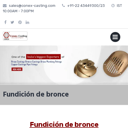
Skip
sales@conex-casting.com
+91-22 43449300/23
IST
to
10:00AM - 7:00PM
content
P
MENU
Fundición de bronce
Fundición de bronce