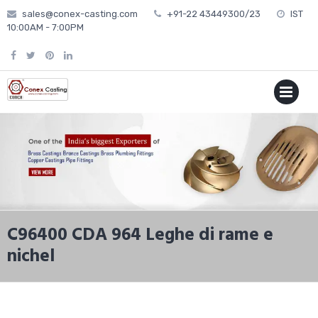
Skip
sales@conex-casting.com
+91-22 43449300/23
IST
to
10:00AM - 7:00PM
content
P
MENU
C96400 CDA 964 Leghe di rame e
nichel