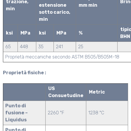
trazione,
Brin
estensione
mm min
min
sotto carico,
min
tipi
ksi
MPa
ksi
MPa
%
BHN
65
448
35
241
25
Proprietà meccaniche secondo ASTM B505/B505M-18
Proprietà fisiche :
US
Metric
Consuetudine
Punto di
fusione –
2260 °F
1238 °C
Liquidus
Punto di