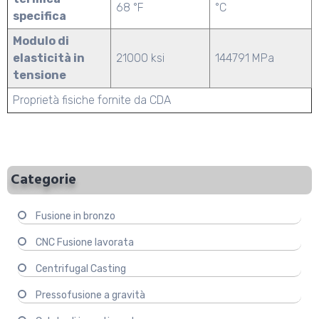
68 °F
°C
specifica
Modulo di
elasticità in
21000 ksi
144791 MPa
tensione
Proprietà fisiche fornite da CDA
Categorie
Fusione in bronzo
CNC Fusione lavorata
Centrifugal Casting
Pressofusione a gravità