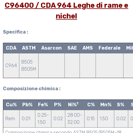
C96400 / CDA 964 Leghe di rame e
nichel
Specifica :
CDA
ASTM
Asarcon
SAE
AMS
Federale
Mi
B505
C964
B505M
Composizione chimica :
1
Cu%
Pb%
Fe%
P%
Ni%
C%
Mn%
S%
0.25-
28.00-
Rem.
0.01
0.02
0.15
1.50
0.02
0
1.50
32.00
Composizione chimica secondo ASTM B505/B505M-18