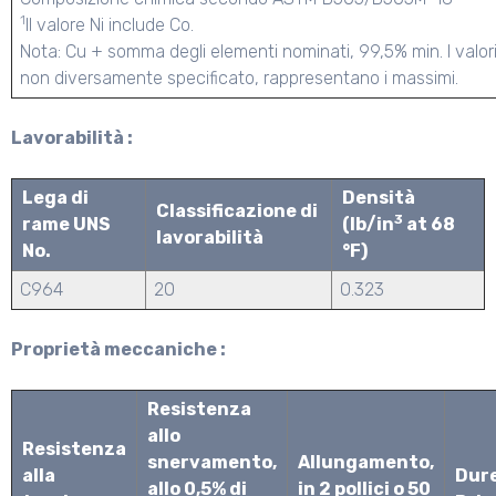
1
Il valore Ni include Co.
Nota: Cu + somma degli elementi nominati, 99,5% min. I valori 
non diversamente specificato, rappresentano i massimi.
Lavorabilità :
Lega di
Densità
Classificazione di
3
rame UNS
(lb/in
at 68
lavorabilità
No.
°F)
C964
20
0.323
Proprietà meccaniche :
Resistenza
allo
Resistenza
snervamento,
Allungamento,
alla
Dur
allo 0,5% di
in 2 pollici o 50