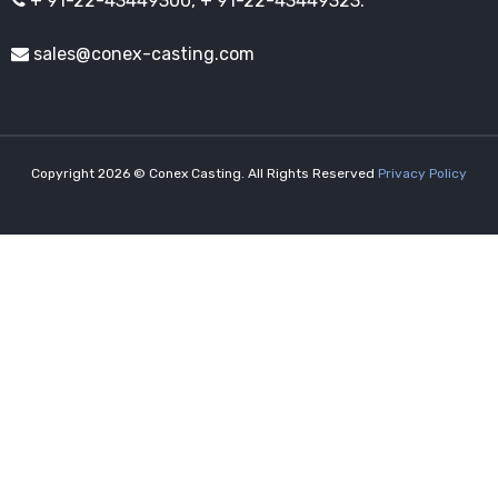
+ 91-22-43449300, + 91-22-43449323.
sales@conex-casting.com
Copyright 2026 © Conex Casting. All Rights Reserved
Privacy Policy