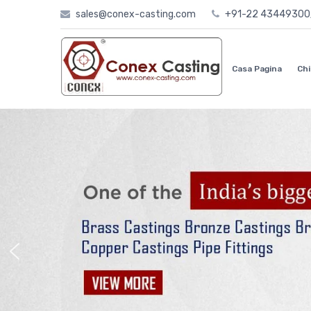
Skip
sales@conex-casting.com
+91-22 4344930
to
content
Casa Pagina
Chi