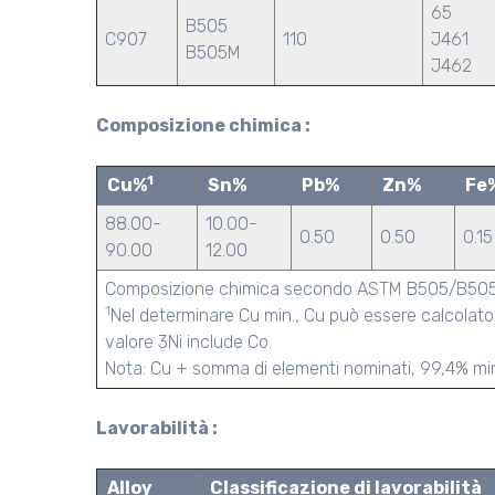
65
B505
C907
110
J461
B505M
J462
Composizione chimica :
1
Cu%
Sn%
Pb%
Zn%
Fe
88.00-
10.00-
0.50
0.50
0.15
90.00
12.00
Composizione chimica secondo ASTM B505/B50
1
Nel determinare Cu min., Cu può essere calcolato 
valore 3Ni include Co.
Nota: Cu + somma di elementi nominati, 99,4% min. 
Lavorabilità :
Alloy
Classificazione di lavorabilità