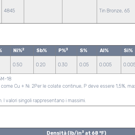
4845
Tin Bronze, 65
2
3
%
Ni%
Sb%
P%
S%
Al%
Si%
0.50
0.20
0.30
0.05
0.005
0.00
5M-18
come Cu + Ni. 2Per le colate continue, P deve essere 1,5%, max.
I valori singoli rappresentano i massimi.
3
Densità (lb/in
at 68 °F)