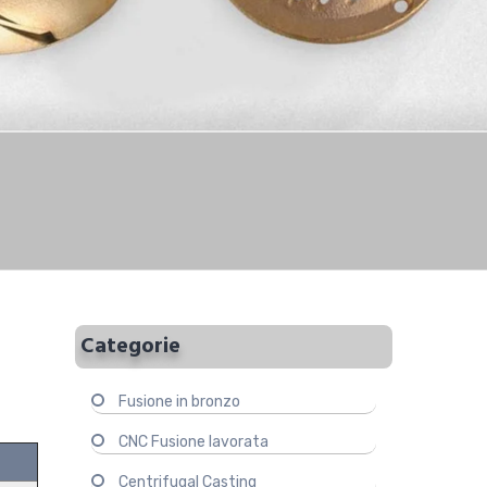
Categorie
Fusione in bronzo
CNC Fusione lavorata
Centrifugal Casting