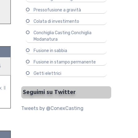
Pressofusione a gravità
Colata di investimento
Conchiglia Casting Conchiglia
Modanatura
Fusione in sabbia
Fusione in stampo permanente
5
Getti elettrici
 Il
Seguimi su Twitter
Tweets by @ConexCasting