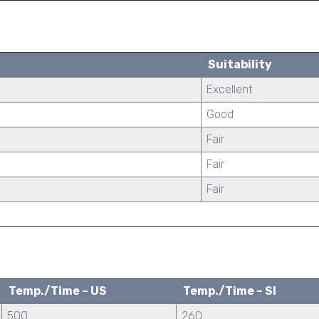
Suitability
Excellent
Good
Fair
Fair
Fair
Temp./Time – US
Temp./Time – SI
500
260