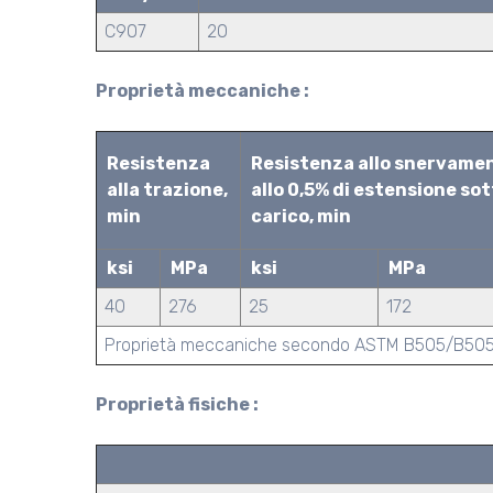
C907
20
Proprietà meccaniche :
Resistenza
Resistenza allo snervame
alla trazione,
allo 0,5% di estensione so
min
carico, min
ksi
MPa
ksi
MPa
40
276
25
172
Proprietà meccaniche secondo ASTM B505/B50
Proprietà fisiche :