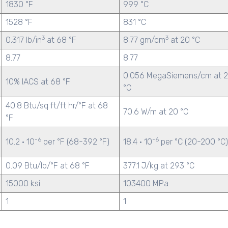
1830 °F
999 °C
1528 °F
831 °C
3
3
0.317 lb/in
at 68 °F
8.77 gm/cm
at 20 °C
8.77
8.77
0.056 MegaSiemens/cm at 
10% IACS at 68 °F
°C
40.8 Btu/sq ft/ft hr/°F at 68
70.6 W/m at 20 °C
°F
-6
-6
10.2 · 10
per °F (68-392 °F)
18.4 · 10
per °C (20-200 °C)
0.09 Btu/lb/°F at 68 °F
377.1 J/kg at 293 °C
15000 ksi
103400 MPa
1
1