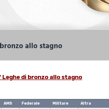
bronzo allo stagno
Leghe di bronzo allo stagno
AMS
Federale
Militare
Altra