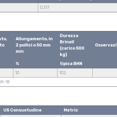
0.317
Durezza
nto,
Allungamento, in
Brinell
tto
2 pollici o 50 mm
Osservazi
(carico 500
min
kg)
%
tipica BHN
10
102
5M-18
US Consuetudine
Metric