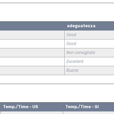
adeguatezza
Good
Good
Non consigliato
Excellent
Buona
Temp./Time – US
Temp./Time – SI