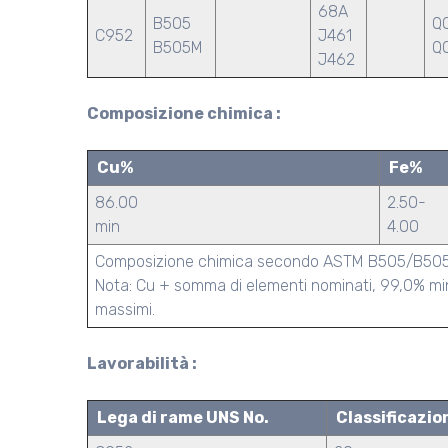
68A
B505
Q
C952
J461
B505M
QQ
J462
Composizione chimica :
Cu%
Fe%
86.00
2.50-
min
4.00
Composizione chimica secondo ASTM B505/B50
Nota: Cu + somma di elementi nominati, 99,0% min.
massimi.
Lavorabilità :
Lega di rame UNS No.
Classificazion