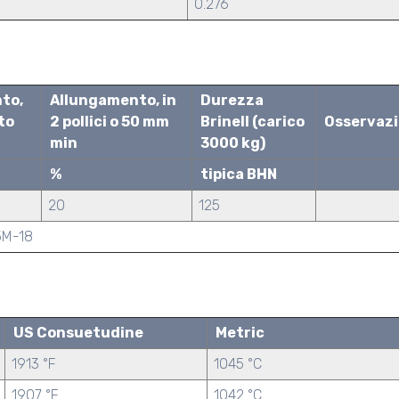
0.276
to,
Allungamento, in
Durezza
to
2 pollici o 50 mm
Brinell (carico
Osservazi
min
3000 kg)
%
tipica BHN
20
125
5M-18
US Consuetudine
Metric
1913 °F
1045 °C
1907 °F
1042 °C