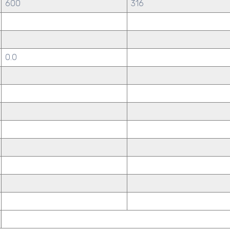
600
316
0.0