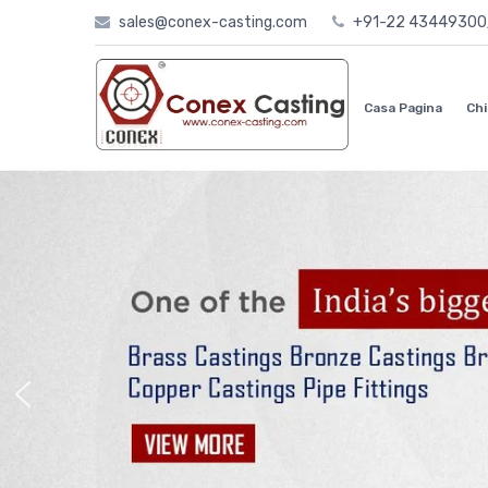
Skip
sales@conex-casting.com
+91-22 4344930
to
content
Casa Pagina
Chi