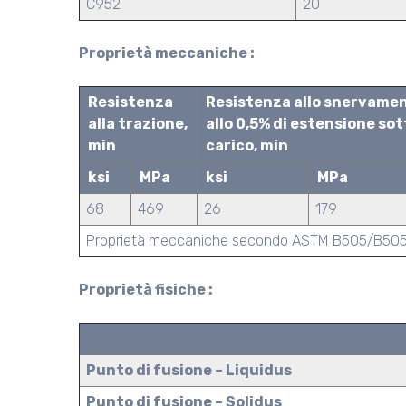
C952
20
Proprietà meccaniche :
Resistenza
Resistenza allo snervamen
alla trazione,
allo 0,5% di estensione sot
min
carico, min
ksi
MPa
ksi
MPa
68
469
26
179
Proprietà meccaniche secondo ASTM B505/B50
Proprietà fisiche :
Punto di fusione – Liquidus
Punto di fusione – Solidus