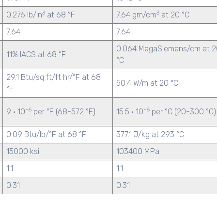
3
3
0.276 lb/in
at 68 °F
7.64 gm/cm
at 20 °C
7.64
7.64
0.064 MegaSiemens/cm at 2
11% IACS at 68 °F
°C
29.1 Btu/sq ft/ft hr/°F at 68
50.4 W/m at 20 °C
°F
-6
-6
9 · 10
per °F (68-572 °F)
15.5 · 10
per °C (20-300 °C)
0.09 Btu/lb/°F at 68 °F
377.1 J/kg at 293 °C
15000 ksi
103400 MPa
1.1
1.1
0.31
0.31