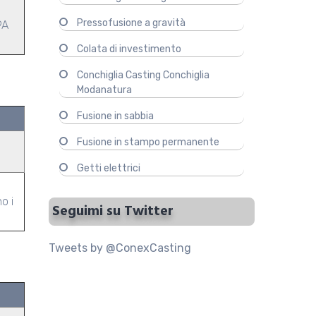
Pressofusione a gravità
9A
Colata di investimento
Conchiglia Casting Conchiglia
Modanatura
Fusione in sabbia
Fusione in stampo permanente
Getti elettrici
o i
Seguimi su Twitter
Tweets by @ConexCasting