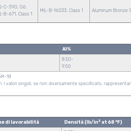
Q-C-390, G6;
MIL-B-16033, Class 1
Aluminum Bronze 
-B-671, Class 1
Al%
8.50-
9.50
5M-18
 I valori singoli, se non diversamente specificato, rappresentan
3
e di lavorabilità
Densità (lb/in
at 68 °F)