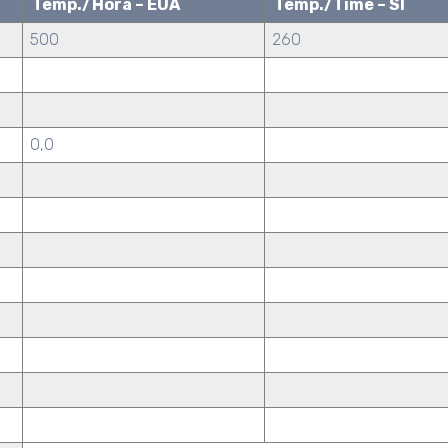
Temp./Hora – EUA
Temp./Time – SI
500
260
0,0