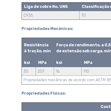
Liga de cobre No. UNS
Classificação 
C935
70
Propriedades Mecânicas:
Resistência
Força de rendimento, a 0,
à tração, min
de extensão sob carga, mi
ksi
MPa
ksi
MPa
30
207
16
110
Propriedades mecânicas de acordo com ASTM B
Propriedades Físicas:
Cost