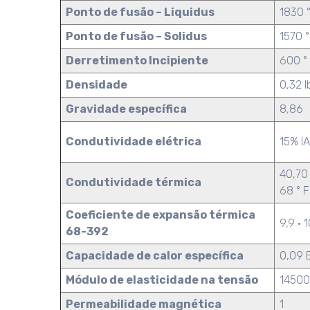
Ponto de fusão – Liquidus
1830 °
Ponto de fusão – Solidus
1570 °
Derretimento Incipiente
600 °
Densidade
0,32 l
Gravidade específica
8,86
Condutividade elétrica
15% IA
40,70 
Condutividade térmica
68 ° F
Coeficiente de expansão térmica
9,9 · 
68-392
Capacidade de calor específica
0,09 B
Módulo de elasticidade na tensão
14500
Permeabilidade magnética
1