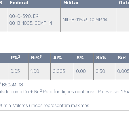
S
Federal
Militar
Out
QQ-C-390, E9;
MIL-B-11553, COMP 14
QQ-B-1005, COMP 14
2
3
P%
Ni%
Al%
S%
Sb%
Si%
0,05
1,00
0,005
0,08
0,30
0,00
/ B505M-18
2
ulado como Cu + Ni.
Para fundições contínuas, P deve ser 1,5%
 min. Valores únicos representam máximos.