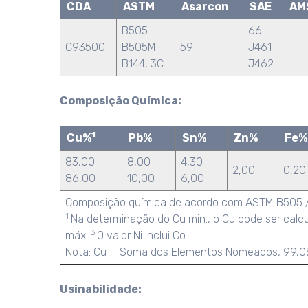
CDA
ASTM
Asarcon
SAE
AM
B505
66
C93500
B505M
59
J461
B144, 3C
J462
Composição Química:
1
Cu%
Pb%
Sn%
Zn%
Fe%
83,00-
8,00-
4,30-
2,00
0,20
86,00
10,00
6,00
Composição química de acordo com ASTM B505 
1
Na determinação do Cu min., o Cu pode ser calc
3
máx.
O valor Ni inclui Co.
Nota: Cu + Soma dos Elementos Nomeados, 99,0%
Usinabilidade: