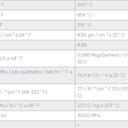
 F
999 ° C
 F
854 ° C
 F
316 ° C
3
3
b / pol
a 68 ° F
8,86 gm / cm
a 20 ° C
8,86
0,088 MegaSiemens / c
CS a 68 ° F
20 C
Btu / pés quadrados / pés hr / ° F a
70,4 W / m · ° K a 20 ° C
-6
17,1 · 10
por ° C (20-200
-6
10
por ° F (68-392 ° F)
C)
tu / lb / ° F a 68 ° F
377,1 J / kg a 293 ° C
 ksi
10000 MPa
1