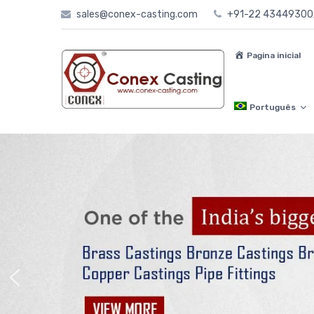
Skip
sales@conex-casting.com
+91-22 4344930
to
content
Pagina inicial
Português