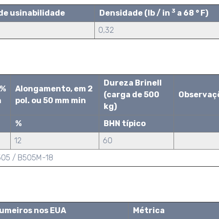
3
de usinabilidade
Densidade (lb / in
a 68 ° F)
0,32
Dureza Brinell
5%
Alongamento, em 2
(carga de 500
Observaç
n
pol. ou 50 mm min
kg)
%
BHN típico
12
60
505 / B505M-18
umeiros nos EUA
Métrica