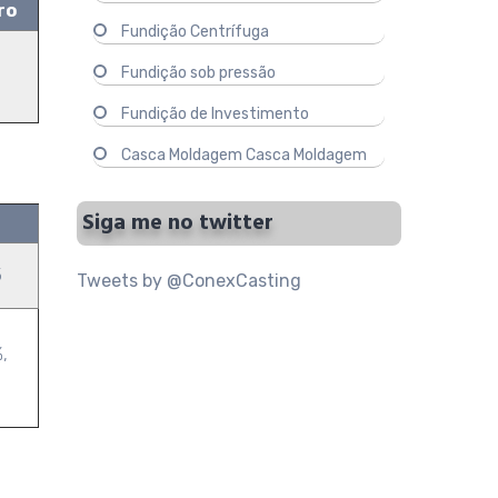
ro
Fundição Centrífuga
Fundição sob pressão
Fundição de Investimento
Casca Moldagem Casca Moldagem
Siga me no twitter
5
Tweets by @ConexCasting
,