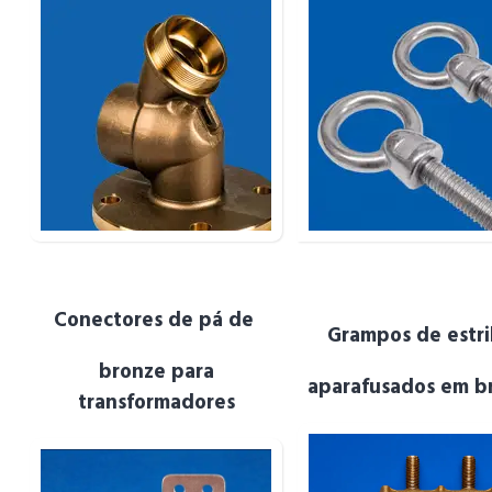
Conectores de pá
de
Grampos de
estr
bronze para
Bronze Bolted Stir
aparafusados em b
Bronze Transformer
Bail Clamps
transformadores
Spade Terminals