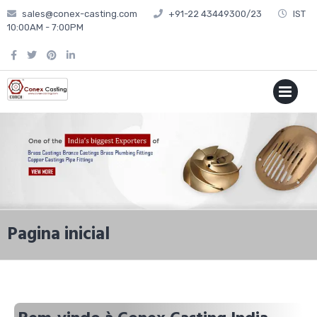
sales@conex-casting.com
+91-22 43449300/23
IST
10:00AM - 7:00PM
P
MENU
Pagina inicial