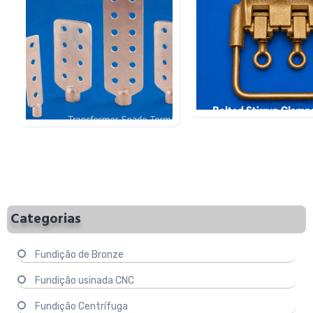
Nossos grampos de estri
Os terminais tipo pá para
aparafusados em bronze
transformadores em bronze são
grampos de estribo com a
preferidos para conexões de ….
em bronze….
Categorias
Fundição de Bronze
Fundição usinada CNC
Fundição Centrífuga