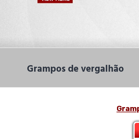
Grampos de vergalhão
Gramp