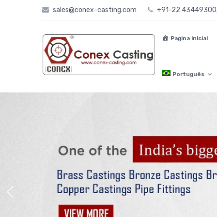
Skip
sales@conex-casting.com
+91-22 4344930
to
content
Pagina inicial
Português