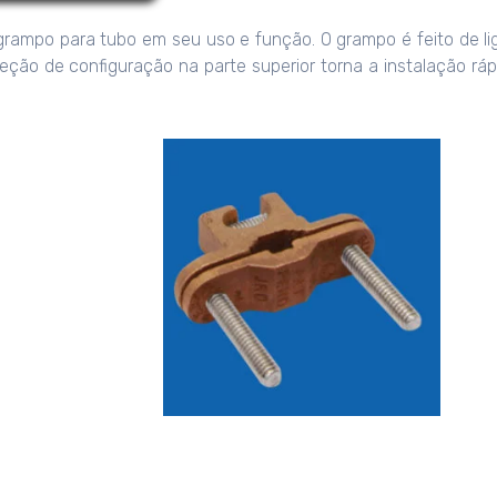
rampo para tubo em seu uso e função. O grampo é feito de li
eção de configuração na parte superior torna a instalação ráp