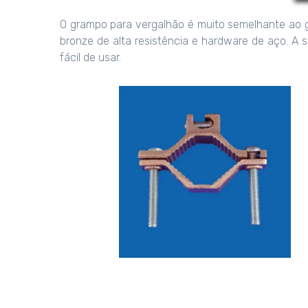
O grampo para vergalhão é muito semelhante ao g
bronze de alta resistência e hardware de aço. A s
fácil de usar.