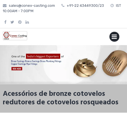
Skip
sales@conex-casting.com
+91-22 43449300/23
IST
to
10:00AM - 7:00PM
content
P
MENU
Acessórios de bronze cotovelos
redutores de cotovelos rosqueados