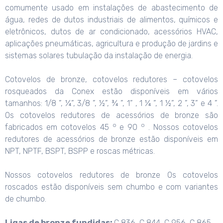
comumente usado em instalações de abastecimento de
água, redes de dutos industriais de alimentos, químicos e
eletrônicos, dutos de ar condicionado, acessórios HVAC,
aplicações pneumáticas, agricultura e produção de jardins e
sistemas solares tubulação da instalação de energia.
Cotovelos de bronze, cotovelos redutores – cotovelos
rosqueados da Conex estão disponíveis em vários
tamanhos: 1/8 ”, ¼”, 3/8 ”, ½”, ¾ ”, 1” , 1 ¼ ”, 1 ½”, 2 ”, 3” e 4 ”.
Os cotovelos redutores de acessórios de bronze são
o
o
fabricados em cotovelos 45
e 90
. Nossos cotovelos
redutores de acessórios de bronze estão disponíveis em
NPT, NPTF, BSPT, BSPP e roscas métricas.
Nossos cotovelos redutores de bronze Os cotovelos
roscados estão disponíveis sem chumbo e com variantes
de chumbo.
Ligas de bronze fundidas:
C 836, C 844, C 956, C 865,