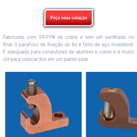
Peça uma cotação
Fabricado com 99,99% de cobre e tem um serrilhado no
final. O parafuso de fixação do fio é feito de aço inoxidável.
É adequado para condutores de alumínio e cobre e é muito
útil para colocar fios em um painel solar.