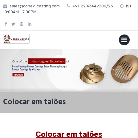
Skip
sales@conex-casting.com
+91-22 43449300/23
IST
to
10:00AM - 7:00PM
content
P
MENU
Colocar em talões
Colocar em talões